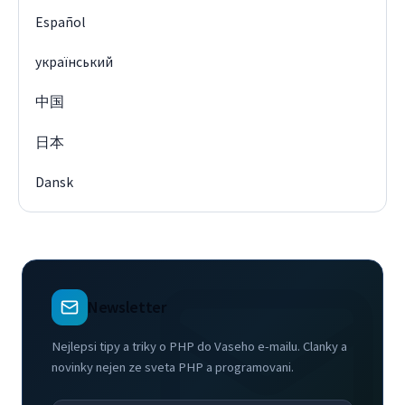
Español
український
中国
日本
Dansk
Newsletter
Nejlepsi tipy a triky o PHP do Vaseho e-mailu. Clanky a
novinky nejen ze sveta PHP a programovani.