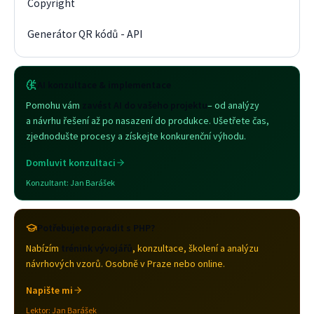
Copyright
Generátor QR kódů - API
AI konzultace & implementace
Pomohu vám
zavést AI do vašeho projektu
– od analýzy
a návrhu řešení až po nasazení do produkce. Ušetřete čas,
zjednodušte procesy a získejte konkurenční výhodu.
Domluvit konzultaci
Konzultant:
Jan Barášek
Potřebujete poradit s PHP?
Nabízím
trénink vývojářů
, konzultace, školení a analýzu
návrhových vzorů. Osobně v Praze nebo online.
Napište mi
Lektor:
Jan Barášek