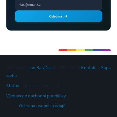
Odebírat
Články píše
Jan Barášek
© 2009-
2026
|
Kontakt
|
Mapa
webu
Status
|
Aktualizováno
:
...
|
cs
Všeobecné obchodní podmínky
Ochrana osobních údajů