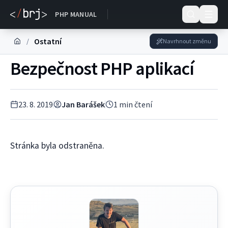
Dokumentace
PHP MANUAL
Ostatní
/
Navrhnout změnu
Bezpečnost PHP aplikací
23. 8. 2019
Jan Barášek
1
min čtení
Stránka byla odstraněna.