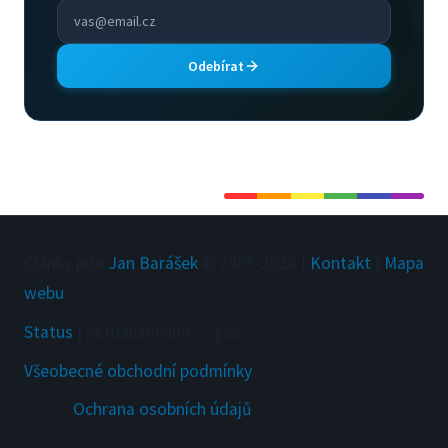
Odebírat
Články píše
Jan Barášek
© 2009-
2026
|
Kontakt
|
Mapa
webu
Status
|
Aktualizováno
:
...
|
cs
Všeobecné obchodní podmínky
Ochrana osobních údajů