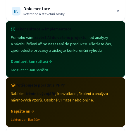
Dokumentace
Reference a stavební bloky
AI konzultace & implementace
Pomohu vám
zavést AI do vašeho projektu
– od analýzy
a návrhu řešení až po nasazení do produkce. Ušetřete čas,
zjednodušte procesy a získejte konkurenční výhodu.
Domluvit konzultaci
Konzultant:
Jan Barášek
Potřebujete poradit s PHP?
Nabízím
trénink vývojářů
, konzultace, školení a analýzu
návrhových vzorů. Osobně v Praze nebo online.
Napište mi
Lektor:
Jan Barášek