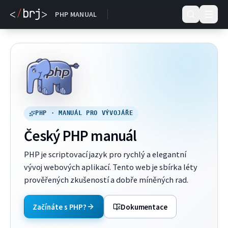
Dokumentace
PHP MANUAL
PHP · MANUÁL PRO VÝVOJÁŘE
Český PHP manuál
PHP je scriptovací jazyk pro rychlý a elegantní
vývoj webových aplikací. Tento web je sbírka léty
prověřených zkušeností a dobře míněných rad.
Začínáte s PHP?
Dokumentace