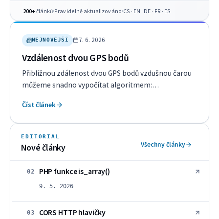
200+
článků
Pravidelně aktualizováno
CS · EN · DE · FR · ES
7. 6. 2026
NEJNOVĚJŠÍ
Vzdálenost dvou GPS bodů
Přibližnou zdálenost dvou GPS bodů vzdušnou čarou
můžeme snadno vypočítat algoritmem:
Implementace v PHP function getCoordsDistance(
Číst článek
float $lat1, float $lng1, float $lat2, float $lng2 ): float
{ $r = 6371; $lat1 = ($lat1 / 180) * M_PI; $lat2 = ($lat2 /
180) * M_PI; $lng1 = ($lng1 / 180) * M_PI; $lng…
EDITORIAL
Všechny články
Nové články
PHP funkce is_array()
02
9. 5. 2026
CORS HTTP hlavičky
03