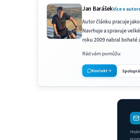
Jan Barášek
Více o autor
Autor článku pracuje jako 
Navrhuje a spravuje velké
roku 2009 nabral bohaté 
Rád vám pomůžu
:
Kontakt
Spoluprá
Nejle
prog