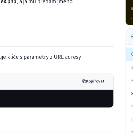
dex.php
, a já mu předám jméno
N
L
je klíče s parametry z URL adresy
Kopírovat