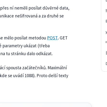
řes ní neměli posílat důvěrné data,
unikace nešifrovaná a za druhé se
se mělo posílat metodou
POST
. GET
ré parametry ukázat (třeba
na tu stránku dalo odkázat.
cí spousta začátečníků. Maximální
e se uvádí 1088). Proto delší texty