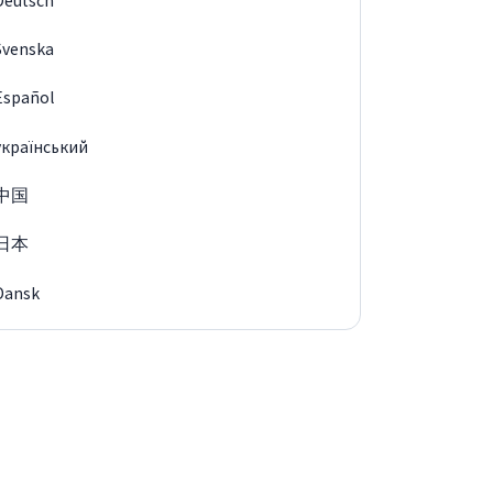
Deutsch
Svenska
Español
український
中国
日本
Dansk