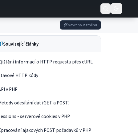
Navrhnout změnu
Související články
Zjištění informací o HTTP requestu přes cURL
Stavové HTTP kódy
API v PHP
Metody odesílání dat (GET a POST)
Sessions - serverové cookies v PHP
Zpracování ajaxových POST požadavků v PHP