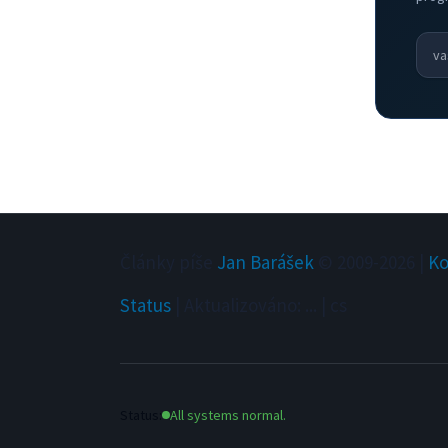
Články píše
Jan Barášek
© 2009-
2026
|
Ko
Status
|
Aktualizováno
:
...
|
cs
Status:
All systems normal.