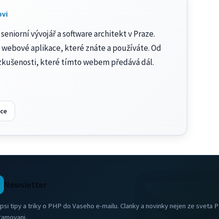
ovi
seniorní vývojář a software architekt v Praze.
 webové aplikace, které znáte a používáte. Od
zkušenosti, které tímto webem předává dál.
ce
Newsletter
psi tipy a triky o PHP do Vaseho e-mailu. Clanky a novinky nejen ze sveta 
ramovani.