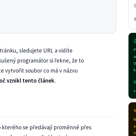
tránku, sledujete URL a vidíte
P
a
kušený programátor si řekne, že to
U
te vytvořit soubor co má v názvu
k
oč vznikl tento článek
.
D
K
N
a
 do kterého se předávají proměnné přes
o