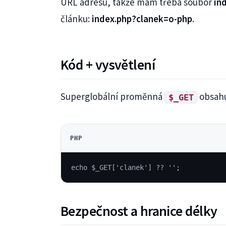
URL adresu, takže mám třeba soubor
in
článku:
index.php?clanek=o-php
.
Kód + vysvětlení
Superglobální proměnná
obsahu
$_GET
PHP
echo $_GET['clanek'] ?? '';
Bezpečnost a hranice délky