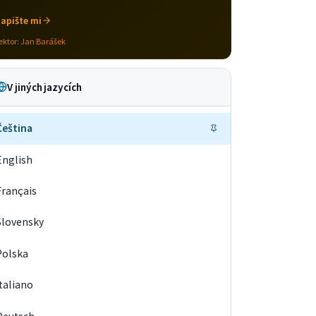
apište mi
ektor:
Jan Barášek
V jiných jazycích
Čeština
English
Français
Slovensky
Polska
Italiano