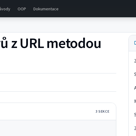
ávody
OOP
Dokumentace
rů z URL metodou
3
SEKC
E