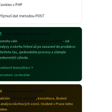
Cookies v PHP
Přijmutí dat metodou POST
AI konzultace & implementace
omohu vám
zavést AI do vašeho projektu
– od
nalýzy a návrhu řešení až po nasazení do produkce.
šetřete čas, zjednodušte procesy a získejte
onkurenční výhodu.
omluvit konzultaci
onzultant:
Jan Barášek
Potřebujete poradit s PHP?
abízím
trénink vývojářů
, konzultace, školení
 analýzu návrhových vzorů. Osobně v Praze nebo
nline.