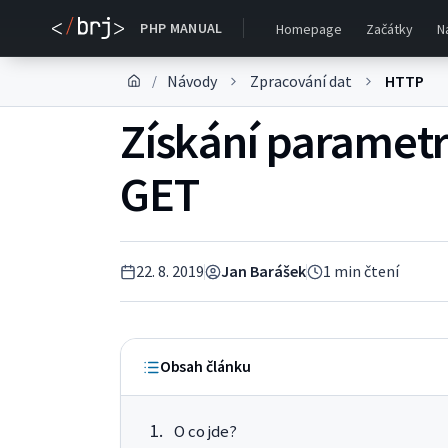
PHP MANUAL
Homepage
Začátky
N
Návody
Zpracování dat
HTTP
/
Získání paramet
GET
22. 8. 2019
Jan Barášek
1
min čtení
Obsah článku
O co jde?