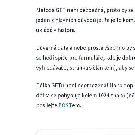
Metoda GET není bezpečná, proto by se p
jeden z hlavních důvodů je, že je to kom
ukládá v historii.
Důvěrná data a nebo prostě všechno by 
se hodí spíše pro furmuláře, kde je dob
vyhledávače, stránka s článkem), aby se 
Délka GETu není neomezená! Na to doplá
délka se pohybuje kolem 1024 znaků (někd
posílejte
POST
em.