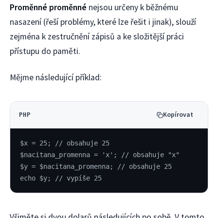
Proměnné proměnné
nejsou určeny k běžnému
nasazení (řeší problémy, které lze řešit i jinak), slouží
zejména k zestručnění zápisů a ke složitější práci
přístupu do paměti.
Mějme následující příklad:
Kopírovat
PHP
$x = 25; // obsahuje 25
$nacitana_promenna = 'x'; // obsahuje "x"
$y = $nacitana_promenna; // obsahuje 25
echo $y; // vypíše 25
Všiměte si dvou dolarů následujících po sobě. V tomto