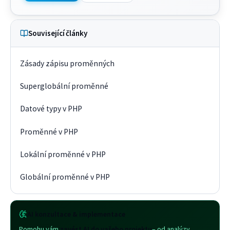
Související články
Zásady zápisu proměnných
Superglobální proměnné
Datové typy v PHP
Proměnné v PHP
Lokální proměnné v PHP
Globální proměnné v PHP
AI konzultace & implementace
Pomohu vám
zavést AI do vašeho projektu
– od analýzy