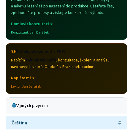
a návrhu řešení až po nasazení do produkce. Ušetřete čas,
zjednodušte procesy a získejte konkurenční výhodu.
Domluvit konzultaci
Konzultant:
Jan Barášek
Potřebujete poradit s PHP?
Nabízím
trénink vývojářů
, konzultace, školení a analýzu
návrhových vzorů. Osobně v Praze nebo online.
Napište mi
Lektor:
Jan Barášek
V jiných jazycích
Čeština