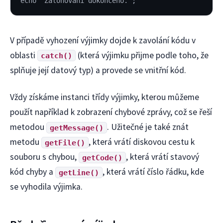
echo 'Zálohování dokončeno.';
V případě vyhození výjimky dojde k zavolání kódu v
oblasti
(která výjimku přijme podle toho, že
catch()
splňuje její datový typ) a provede se vnitřní kód.
Vždy získáme instanci třídy výjimky, kterou můžeme
použít například k zobrazení chybové zprávy, což se řeší
metodou
. Užitečné je také znát
getMessage()
metodu
, která vrátí diskovou cestu k
getFile()
souboru s chybou,
, která vrátí stavový
getCode()
kód chyby a
, která vrátí číslo řádku, kde
getLine()
se vyhodila výjimka.