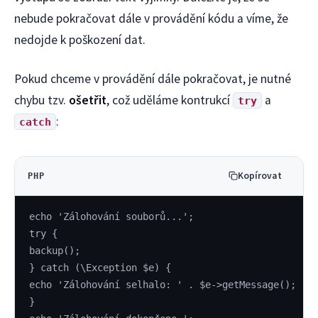
nebude pokračovat dále v provádění kódu a víme, že
nedojde k poškození dat.
Pokud chceme v provádění dále pokračovat, je nutné
chybu tzv.
ošetřit
, což uděláme kontrukcí
a
try
:
catch
Kopírovat
PHP
echo 'Zálohování souborů...';
try {
backup();
} catch (\Exception $e) {
echo 'Zálohování selhalo: ' . $e->getMessage();
}