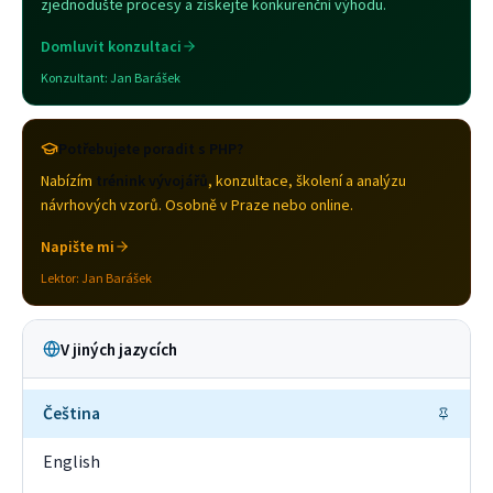
zjednodušte procesy a získejte konkurenční výhodu.
Domluvit konzultaci
Konzultant:
Jan Barášek
Potřebujete poradit s PHP?
Nabízím
trénink vývojářů
, konzultace, školení a analýzu
návrhových vzorů. Osobně v Praze nebo online.
Napište mi
Lektor:
Jan Barášek
V jiných jazycích
Čeština
English