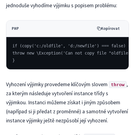
jednoduše vyhodíme výjimku s popisem problému:
Kopírovat
PHP
if (copy('c:/oldfile', 'd:/newfile') === false) {
throw new \Exception('Can not copy file "oldfile".
}
Vyhození výjimky provedeme klíčovým slovem
,
throw
za kterým následuje vytvoření instance třídy s
výjimkou. Instanci můžeme získat i jiným způsobem
(napřípad si ji předat z proměnné) a samotné vytvoření
instance výjimky ještě nezpůsobí její vyhození.