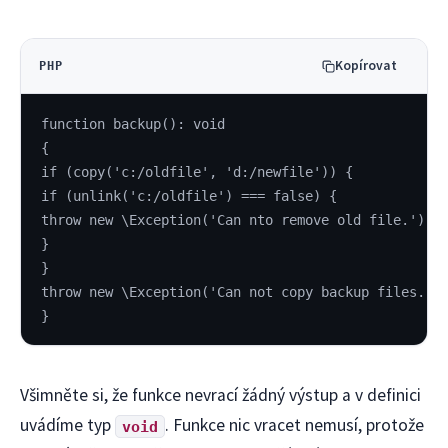
Kopírovat
PHP
function backup(): void
{
if (copy('c:/oldfile', 'd:/newfile')) {
if (unlink('c:/oldfile') === false) {
throw new \Exception('Can nto remove old file.');
}
}
throw new \Exception('Can not copy backup files.')
}
Všimněte si, že funkce nevrací žádný výstup a v definici
uvádíme typ
. Funkce nic vracet nemusí, protože
void