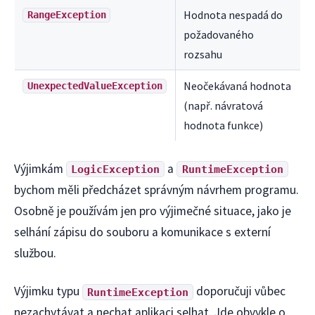
Hodnota nespadá do
RangeException
požadovaného
rozsahu
Neočekávaná hodnota
UnexpectedValueException
(např. návratová
hodnota funkce)
Výjimkám
a
LogicException
RuntimeException
bychom měli předcházet správným návrhem programu.
Osobně je používám jen pro výjimečné situace, jako je
selhání zápisu do souboru a komunikace s externí
službou.
Výjimku typu
doporučuji vůbec
RuntimeException
nezachytávat a nechat aplikaci selhat. Jde obvykle o