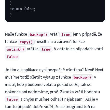
}
return false;
}
Naše funkce
vrátí
jen v případě, že
backup()
true
funkce
neselhala a zároveň funkce
copy()
vrátila
. V ostatních případech vrátí
unlink()
true
.
false
Je tím ale aplikace nyní bezpečně ošetřena? Není! Nyní
musíme totiž ošetřit výstup z funkce
v
backup()
místě, kde ji budeme volat a pokud selže, tak se
dokonce ani nedozvíme, proč. Zkrátka vrátí hodnotu
a chybu musíme odhalit nějak sami. Asi je v
false
tomto případě dobře vidět, že se programátoři na