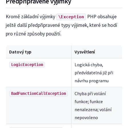
Předpřipravené výjimky
Kromě základní výjimky
PHP obsahuje
\Exception
ještě další předpřipravené typy výjimek, které se hodí
pro různé způsoby použití.
Datový typ
Vysvětlení
Logická chyba,
LogicException
předvídatelná již při
návrhu programu
Chyba při volání
BadFunctionCallException
funkce; funkce
nenalezena; volání
nepovoleno