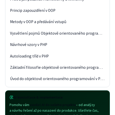
Princip zapouzdření v OOP
Metody v OOP a předávání vstupů
Vysvětlení pojmů Objektově orientovaného programování
Návrhové vzory v PHP
Autoloading tříd v PHP
Základní filosofie objektově orientovaného programování
Úvod do objektově orientovaného programování v PHP
AI konzultace & implementace
Pomohu vám
zavést AI do vašeho projektu
– od analýzy
a návrhu řešení až po nasazení do produkce. Ušetřete čas,