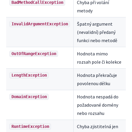
Chyba při volání
BadMethodCallException
metody
Špatný argument
InvalidArgumentException
(nevalidní) předaný
funkci nebo metodě
Hodnota mimo
OutOfRangeException
rozsah pole či kolekce
Hodnota překračuje
LengthException
povolenou délku
Hodnota nespadá do
DomainException
požadované domény
nebo rozsahu
Chyba zjistitelná jen
RuntimeException