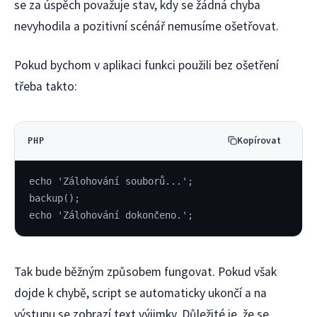
se za úspěch považuje stav, kdy se žádná chyba
nevyhodila a pozitivní scénář nemusíme ošetřovat.
Pokud bychom v aplikaci funkci použili bez ošetření
třeba takto:
Kopírovat
PHP
echo 'Zálohování souborů...';
backup();
echo 'Zálohování dokončeno.';
Tak bude běžným způsobem fungovat. Pokud však
dojde k chybě, script se automaticky ukončí a na
výstupu se zobrazí text výjimky. Důležité je, že se