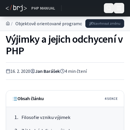
Dokumentace
PHP MANUAL
Objektově orientované programování v PHP
Seriál o
/
Navrhnout změnu
Výjimky a jejich odchycení v
PHP
16. 2. 2020
Jan Barášek
4
min čtení
Obsah článku
4
SEKC
E
Filosofie vzniku výjimek