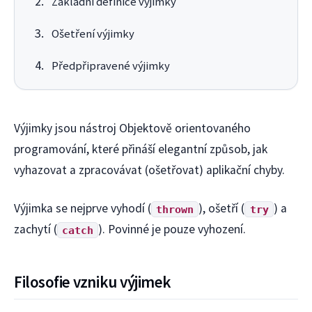
Základní definice výjimky
Ošetření výjimky
Předpřipravené výjimky
Výjimky jsou nástroj Objektově orientovaného
programování, které přináší elegantní způsob, jak
vyhazovat a zpracovávat (ošetřovat) aplikační chyby.
Výjimka se nejprve vyhodí (
), ošetří (
) a
thrown
try
zachytí (
). Povinné je pouze vyhození.
catch
Filosofie vzniku výjimek