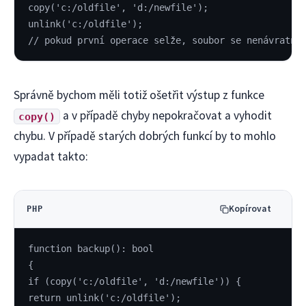
copy('c:/oldfile', 'd:/newfile');
unlink('c:/oldfile');
// pokud první operace selže, soubor se nenávratně
Správně bychom měli totiž ošetřit výstup z funkce
a v případě chyby nepokračovat a vyhodit
copy()
chybu. V případě starých dobrých funkcí by to mohlo
vypadat takto:
Kopírovat
PHP
function backup(): bool
{
if (copy('c:/oldfile', 'd:/newfile')) {
return unlink('c:/oldfile');