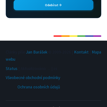
Odebírat
Články píše
Jan Barášek
© 2009-
2026
|
Kontakt
|
Mapa
webu
Status
|
Aktualizováno
:
...
|
cs
Všeobecné obchodní podmínky
Ochrana osobních údajů