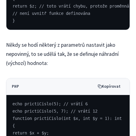
return $z; // toto vrátí chybu, protože proměnná $
// není uvnitř funkce definována
}
Někdy se hodí některý z parametrů nastavit jako
nepovinný, to se udělá tak, že se definuje náhradní
(výchozí) hodnota:
Kopírovat
PHP
echo prictiCislo(5); // vrátí 6
echo prictiCislo(5, 7); // vrátí 12
function prictiCislo(int $x, int $y = 1): int
{
return $x + $y;