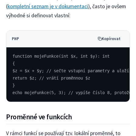
(
kompletní seznam je v dokumentaci
), často je ovšem
výhodné si definovat vlastní:
Kopírovat
PHP
function mojeFunkce(int $x, int $y): int
{
$z = $x + $y; // sečte vstupní parametry a uloží d
return $z; // vrátí proměnnou $z
}
echo mojeFunkce(5, 3); // vypíše číslo 8, protože 
Proměnné ve funkcích
V rámci funkcí se používají tzv. lokální proměnné, to