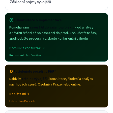
Základní pojmy vývojářů
AI konzultace & implementace
Pomohu vám
zavést AI do vašeho projektu
– od analýzy
a návrhu řešení až po nasazení do produkce. Ušetřete čas,
zjednodušte procesy a získejte konkurenční výhodu.
Domluvit konzultaci
Konzultant:
Jan Barášek
Potřebujete poradit s PHP?
Nabízím
trénink vývojářů
, konzultace, školení a analýzu
návrhových vzorů. Osobně v Praze nebo online.
Napište mi
Lektor:
Jan Barášek