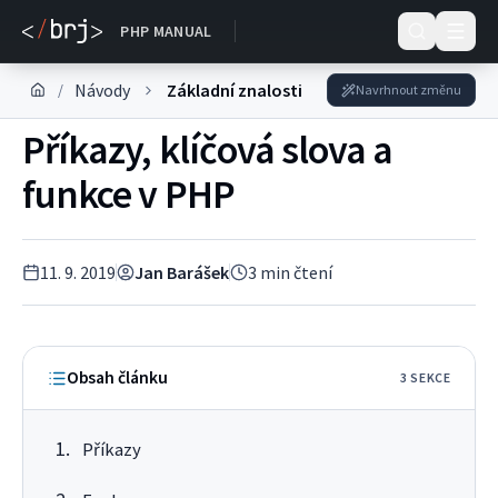
Dokumentace
PHP MANUAL
Návody
Základní znalosti
/
Navrhnout změnu
Příkazy, klíčová slova a
funkce v PHP
11. 9. 2019
Jan Barášek
3
min čtení
Obsah článku
3
SEKC
E
Příkazy