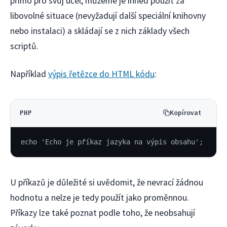
přímo pro svůj účel, můžeme je ihned použít za
libovolné situace (nevyžadují další speciální knihovny
nebo instalaci) a skládají se z nich základy všech
scriptů.
Například
výpis řetězce do HTML kódu
:
Kopírovat
PHP
echo 'Echo je příkaz jazyka na výpis obsahu';
U příkazů je důležité si uvědomit, že nevrací žádnou
hodnotu a nelze je tedy použít jako proměnnou.
Příkazy lze také poznat podle toho, že neobsahují