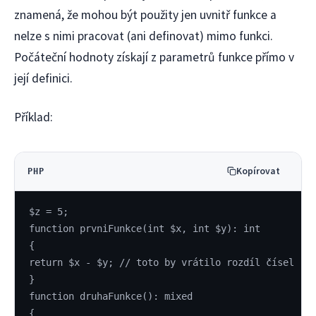
znamená, že mohou být použity jen uvnitř funkce a
nelze s nimi pracovat (ani definovat) mimo funkci.
Počáteční hodnoty získají z parametrů funkce přímo v
její definici.
Příklad:
Kopírovat
PHP
$z = 5;
function prvniFunkce(int $x, int $y): int
{
return $x - $y; // toto by vrátilo rozdíl čísel
}
function druhaFunkce(): mixed
{