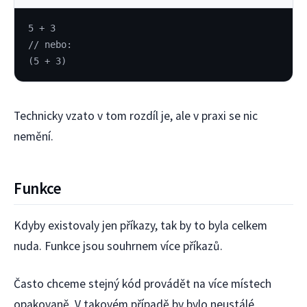
5 + 3
// nebo:
(5 + 3)
Technicky vzato v tom rozdíl je, ale v praxi se nic
nemění.
Funkce
Kdyby existovaly jen příkazy, tak by to byla celkem
nuda. Funkce jsou souhrnem více příkazů.
Často chceme stejný kód provádět na více místech
opakovaně. V takovém případě by bylo neustálé