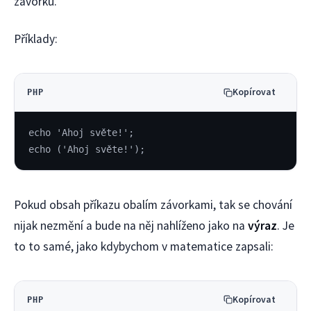
závorku.
Příklady:
Kopírovat
PHP
echo 'Ahoj světe!';
echo ('Ahoj světe!');
Pokud obsah příkazu obalím závorkami, tak se chování
nijak nezmění a bude na něj nahlíženo jako na
výraz
. Je
to to samé, jako kdybychom v matematice zapsali:
Kopírovat
PHP