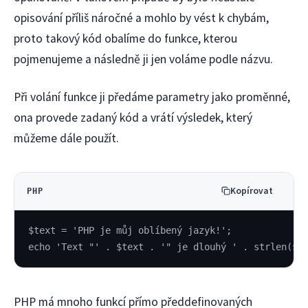
opisování příliš náročné a mohlo by vést k chybám,
proto takový kód obalíme do funkce, kterou
pojmenujeme a následně ji jen voláme podle názvu.
Při volání funkce ji předáme parametry jako proměnné,
ona provede zadaný kód a vrátí výsledek, který
můžeme dále použít.
Kopírovat
PHP
$text = 'PHP je můj oblíbený jazyk!';
echo 'Text "' . $text . '" je dlouhý ' . strlen($t
PHP má mnoho funkcí přímo předdefinovaných