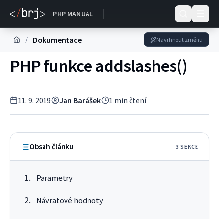
Dokumentace
PHP MANUAL
Dokumentace
/
Navrhnout změnu
PHP funkce addslashes()
11. 9. 2019
Jan Barášek
1
min čtení
Obsah článku
3
SEKC
E
Parametry
Návratové hodnoty