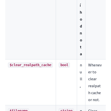
í
h
o
d
n
o
t
a
n
Whenev
$clear_realpath_cache
bool
u
er to
ll
clear
,
realpat
h cache
or not.
n
Clear
$filename
string