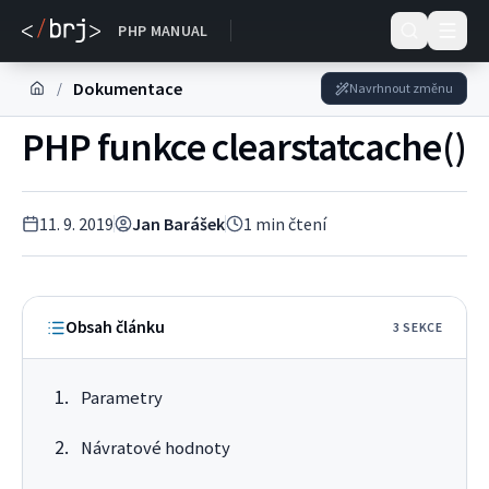
Dokumentace
PHP MANUAL
Dokumentace
/
Navrhnout změnu
PHP funkce clearstatcache()
11. 9. 2019
Jan Barášek
1
min čtení
Obsah článku
3
SEKC
E
Parametry
Návratové hodnoty