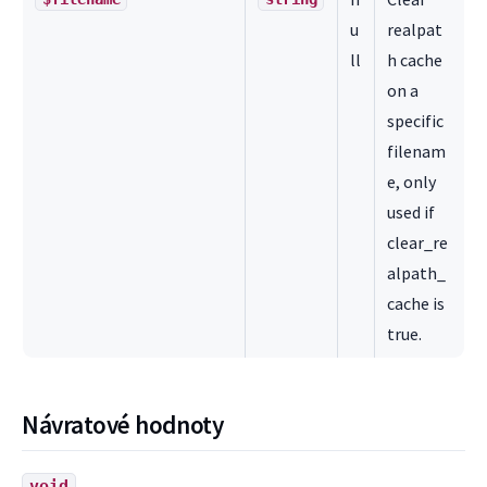
u
realpat
ll
h cache
on a
specific
filenam
e, only
used if
clear_re
alpath_
cache is
true.
Návratové hodnoty
void