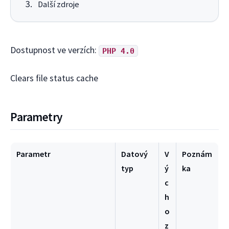
Další zdroje
Dostupnost ve verzích:
PHP 4.0
Clears file status cache
Parametry
Parametr
Datový
V
Poznám
typ
ý
ka
c
h
o
z