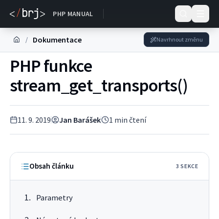
Dokumentace
PHP MANUAL
Dokumentace
/
Navrhnout změnu
PHP funkce
stream_get_transports()
11. 9. 2019
Jan Barášek
1
min čtení
Obsah článku
3
SEKC
E
Parametry