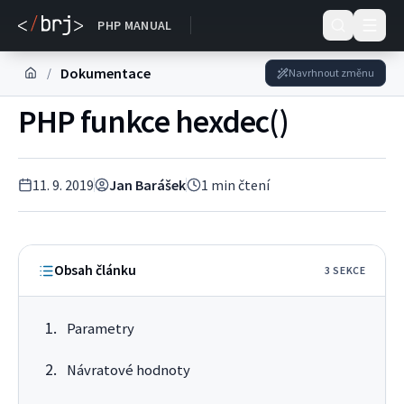
Dokumentace
PHP MANUAL
Dokumentace
/
Navrhnout změnu
PHP funkce hexdec()
11. 9. 2019
Jan Barášek
1
min čtení
Obsah článku
3
SEKC
E
Parametry
Návratové hodnoty