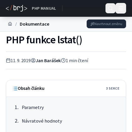
Dokumentace
PHP MANUAL
Dokumentace
/
Navrhnout změnu
PHP funkce lstat()
11. 9. 2019
Jan Barášek
1
min čtení
Obsah článku
3
SEKC
E
Parametry
Návratové hodnoty