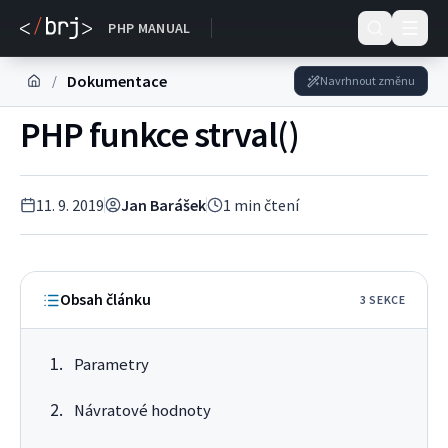
Dokumentace
PHP MANUAL
Dokumentace
/
Navrhnout změnu
PHP funkce strval()
11. 9. 2019
Jan Barášek
1
min čtení
Obsah článku
3
SEKC
E
Parametry
Návratové hodnoty