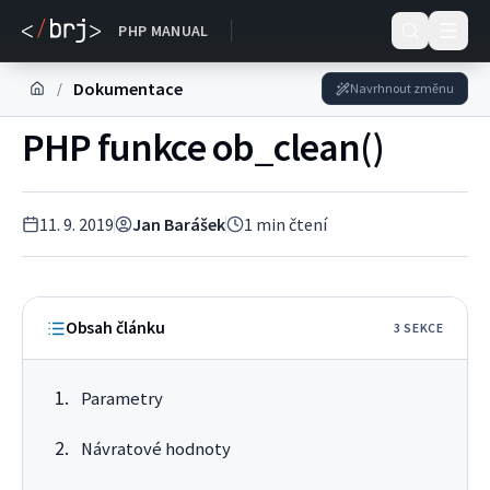
Dokumentace
PHP MANUAL
Dokumentace
/
Navrhnout změnu
PHP funkce ob_clean()
11. 9. 2019
Jan Barášek
1
min čtení
Obsah článku
3
SEKC
E
Parametry
Návratové hodnoty