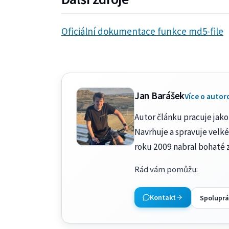
Oficiální dokumentace funkce md5-file
Jan Barášek
Více o autor
Autor článku pracuje jako 
Navrhuje a spravuje velké
roku 2009 nabral bohaté 
Rád vám pomůžu
:
Kontakt
Spoluprá