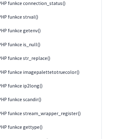
PHP funkce connection_status()
PHP funkce strval()
PHP funkce getenv()
PHP funkce is_null()
PHP funkce str_replace()
PHP funkce imagepalettetotruecolor()
PHP funkce ip2long()
PHP funkce scandir()
PHP funkce stream_wrapper_register()
PHP funkce gettype()