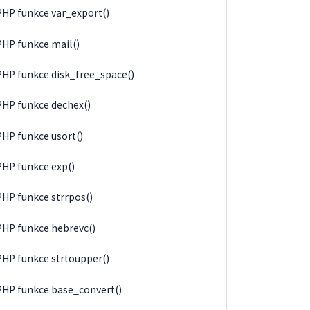
PHP funkce var_export()
PHP funkce mail()
PHP funkce disk_free_space()
PHP funkce dechex()
PHP funkce usort()
PHP funkce exp()
PHP funkce strrpos()
PHP funkce hebrevc()
PHP funkce strtoupper()
PHP funkce base_convert()