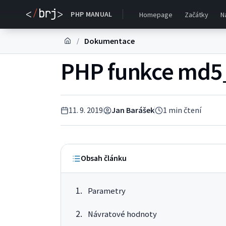
PHP MANUAL
Homepage
Začátky
N
Dokumentace
/
PHP funkce md5_
11. 9. 2019
Jan Barášek
1
min čtení
Obsah článku
Parametry
Návratové hodnoty