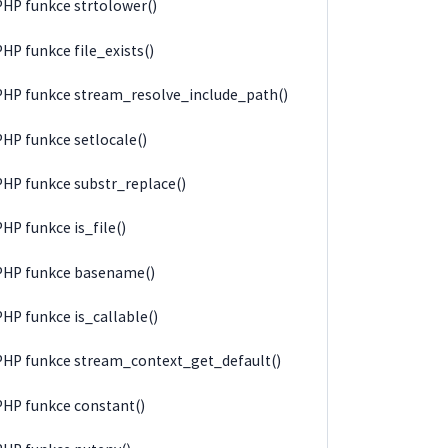
PHP funkce strtolower()
PHP funkce file_exists()
PHP funkce stream_resolve_include_path()
PHP funkce setlocale()
PHP funkce substr_replace()
PHP funkce is_file()
PHP funkce basename()
PHP funkce is_callable()
PHP funkce stream_context_get_default()
PHP funkce constant()