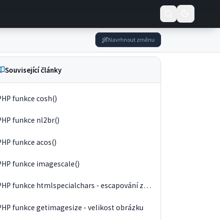
Navrhnout změnu
Související články
PHP funkce cosh()
PHP funkce nl2br()
PHP funkce acos()
PHP funkce imagescale()
PHP funkce htmlspecialchars - escapování znaků
PHP funkce getimagesize - velikost obrázku