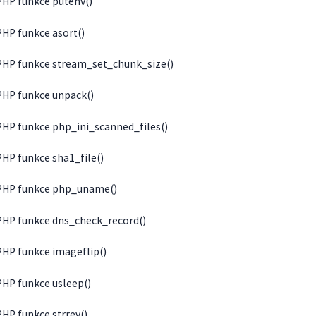
PHP funkce putenv()
PHP funkce asort()
PHP funkce stream_set_chunk_size()
PHP funkce unpack()
PHP funkce php_ini_scanned_files()
PHP funkce sha1_file()
PHP funkce php_uname()
PHP funkce dns_check_record()
PHP funkce imageflip()
PHP funkce usleep()
PHP funkce strrev()