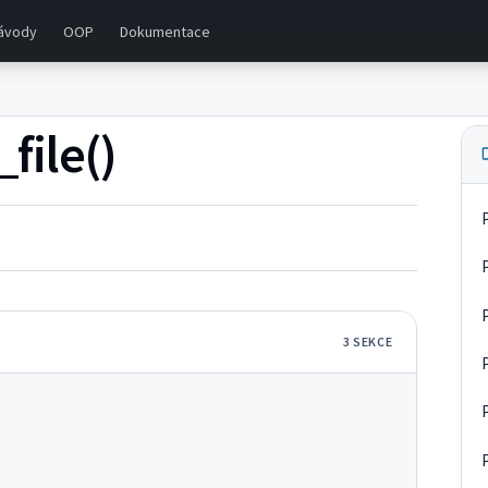
ávody
OOP
Dokumentace
file()
3
SEKC
E