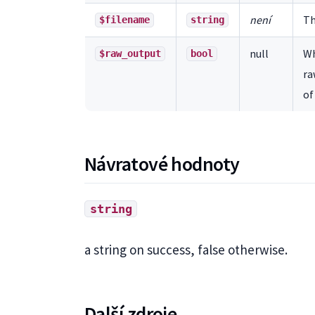
není
Th
$filename
string
null
Wh
$raw_output
bool
ra
of
Návratové hodnoty
string
a string on success, false otherwise.
Další zdroje