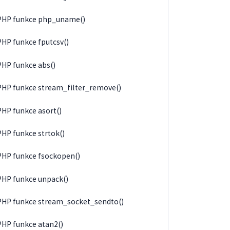
PHP funkce php_uname()
PHP funkce fputcsv()
PHP funkce abs()
PHP funkce stream_filter_remove()
PHP funkce asort()
PHP funkce strtok()
PHP funkce fsockopen()
PHP funkce unpack()
PHP funkce stream_socket_sendto()
PHP funkce atan2()