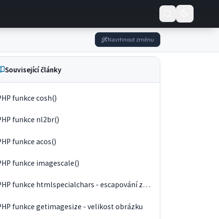
Navrhnout změnu
Související články
PHP funkce cosh()
PHP funkce nl2br()
PHP funkce acos()
PHP funkce imagescale()
PHP funkce htmlspecialchars - escapování znaků
PHP funkce getimagesize - velikost obrázku