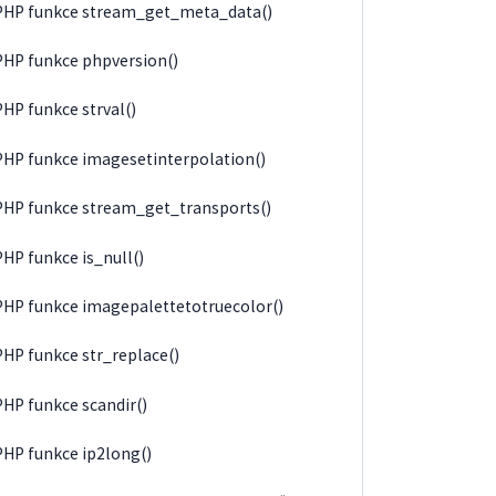
PHP funkce stream_get_meta_data()
PHP funkce phpversion()
PHP funkce strval()
PHP funkce imagesetinterpolation()
PHP funkce stream_get_transports()
PHP funkce is_null()
PHP funkce imagepalettetotruecolor()
PHP funkce str_replace()
PHP funkce scandir()
PHP funkce ip2long()