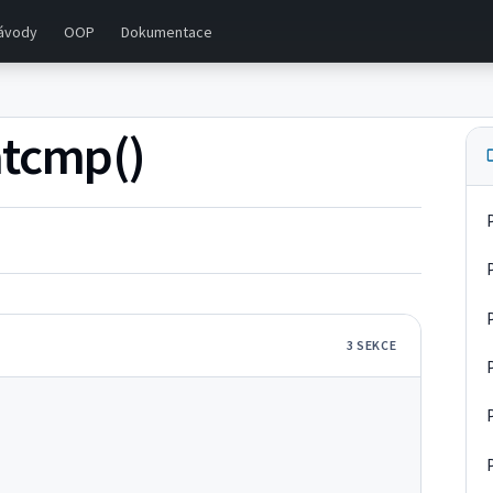
ávody
OOP
Dokumentace
atcmp()
3
SEKC
E