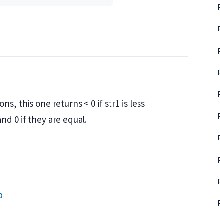
s, this one returns < 0 if str1 is less
 and 0 if they are equal.
p