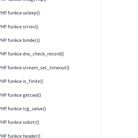
PHP funkce usleep()
PHP funkce strrev()
PHP funkce bindec()
PHP funkce dns_check_record()
PHP funkce stream_set_timeout()
PHP funkce is_finite()
PHP funkce getcwd()
PHP funkce lcg_value()
PHP funkce substr()
PHP funkce header()