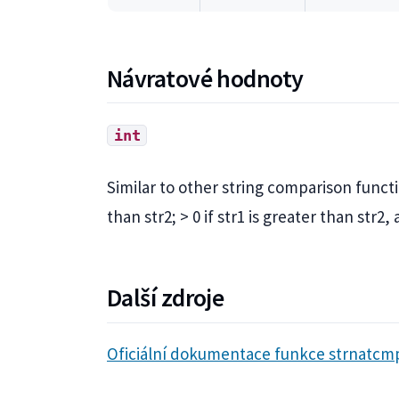
Návratové hodnoty
int
Similar to other string comparison function
than str2; > 0 if str1 is greater than str2,
Další zdroje
Oficiální dokumentace funkce strnatcm