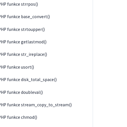
PHP funkce strrpos()
PHP funkce base_convert()
PHP funkce strtoupper()
PHP funkce getlastmod()
PHP funkce str_ireplace()
PHP funkce usort()
PHP funkce disk_total_space()
PHP funkce doubleval()
PHP funkce stream_copy_to_stream()
PHP funkce chmod()