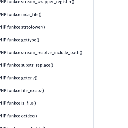
PHP funkce stream_wrapper_register()
PHP funkce md5_file()
PHP funkce strtolower()
PHP funkce gettype()
PHP funkce stream_resolve_include_path()
PHP funkce substr_replace()
PHP funkce getenv()
PHP funkce file_exists()
PHP funkce is_file()
PHP funkce octdec()