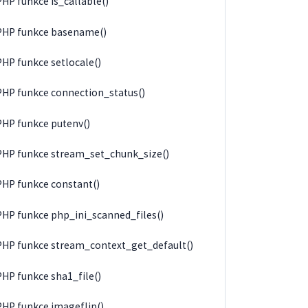
PHP funkce is_callable()
PHP funkce basename()
PHP funkce setlocale()
PHP funkce connection_status()
PHP funkce putenv()
PHP funkce stream_set_chunk_size()
PHP funkce constant()
PHP funkce php_ini_scanned_files()
PHP funkce stream_context_get_default()
PHP funkce sha1_file()
PHP funkce imageflip()