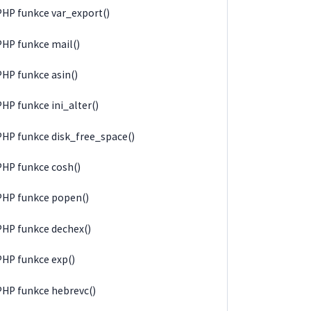
PHP funkce var_export()
PHP funkce mail()
PHP funkce asin()
PHP funkce ini_alter()
PHP funkce disk_free_space()
PHP funkce cosh()
PHP funkce popen()
PHP funkce dechex()
PHP funkce exp()
PHP funkce hebrevc()