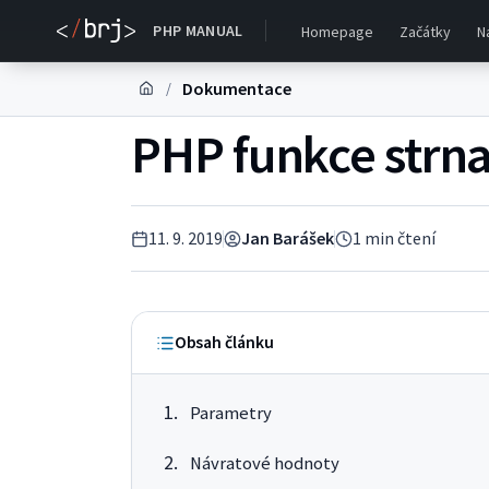
PHP MANUAL
Homepage
Začátky
N
Dokumentace
/
PHP funkce strn
11. 9. 2019
Jan Barášek
1
min čtení
Obsah článku
Parametry
Návratové hodnoty