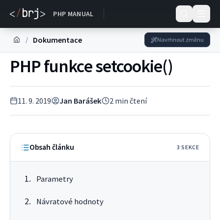
Dokumentace
PHP MANUAL
Dokumentace
/
Navrhnout změnu
PHP funkce setcookie()
11. 9. 2019
Jan Barášek
2
min čtení
Obsah článku
3
SEKC
E
Parametry
Návratové hodnoty