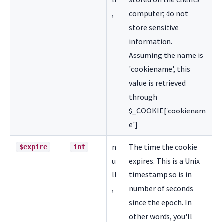
,
computer; do not
store sensitive
information.
Assuming the name is
'cookiename', this
value is retrieved
through
$_COOKIE['cookienam
e']
n
The time the cookie
$expire
int
u
expires. This is a Unix
ll
timestamp so is in
,
number of seconds
since the epoch. In
other words, you'll