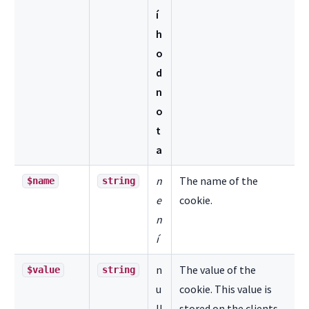
í
h
o
d
n
o
t
a
n
The name of the
$name
string
e
cookie.
n
í
n
The value of the
$value
string
u
cookie. This value is
ll
stored on the clients