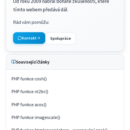
Od roku 2009 nabral bohaté zkušenosti, které
tímto webem předává dál.
Rád vám pomůžu
:
Kontakt
Spolupráce
Související články
PHP funkce cosh()
PHP funkce nl2br()
PHP funkce acos()
PHP funkce imagescale()