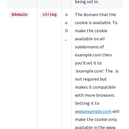
being set in.
n
The domain that the
$domain
string
u
cookie is available. To
ll
make the cookie
,
available on all
subdomains of
example.com then
you'd set it to
'.example.com'. The . is
not required but
makes it compatible
with more browsers.
Setting it to
www.example.com
will
make the cookie only
available in the www