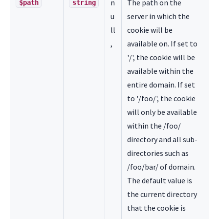
n
The path on the
$path
string
u
server in which the
ll
cookie will be
,
available on. If set to
'/', the cookie will be
available within the
entire domain. If set
to '/foo/', the cookie
will only be available
within the /foo/
directory and all sub-
directories such as
/foo/bar/ of domain.
The default value is
the current directory
that the cookie is