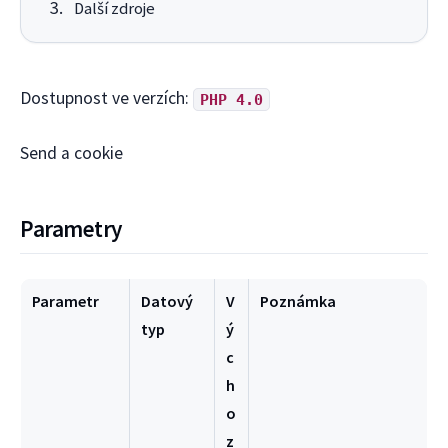
Další zdroje
Dostupnost ve verzích:
PHP 4.0
Send a cookie
Parametry
Parametr
Datový
V
Poznámka
typ
ý
c
h
o
z