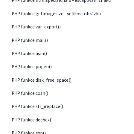
PHP funkce htmlspecialchars - escapování znaků
PHP funkce getimagesize - velikost obrázku
PHP funkce var_export()
PHP funkce mail()
PHP funkce asin()
PHP funkce popen()
PHP funkce disk_free_space()
PHP funkce cosh()
PHP funkce str_ireplace()
PHP funkce dechex()
PHP funkce exp()